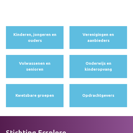
Kinderen, jongeren en
Verenigingen en
ouders
aanbieders
Volwassenen en
Onderwijs en
senioren
kinderopvang
Kwetsbare groepen
Opdracht­gevers
Stichting Ecsplore