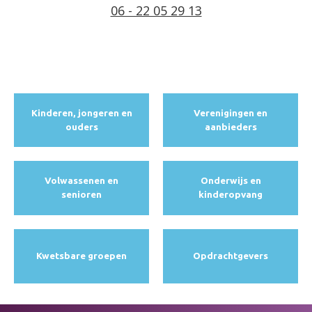
06 - 22 05 29 13
Kinderen, jongeren en
Verenigingen en
ouders
aanbieders
Volwassenen en
Onderwijs en
senioren
kinderopvang
Kwetsbare groepen
Opdracht­gevers