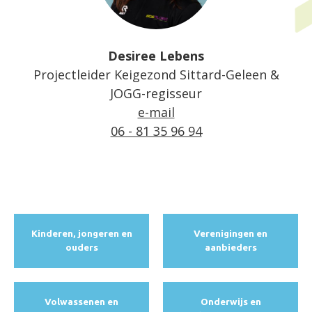
Desiree Lebens
Projectleider Keigezond Sittard-Geleen &
JOGG-regisseur
e-mail
06 - 81 35 96 94
Kinderen, jongeren en
Verenigingen en
ouders
aanbieders
Volwassenen en
Onderwijs en