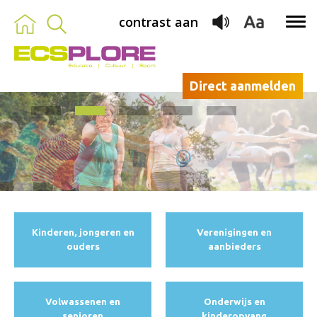
contrast aan
Direct aanmelden
Kinderen, jongeren en
Verenigingen en
ouders
aanbieders
Volwassenen en
Onderwijs en
senioren
kinderopvang