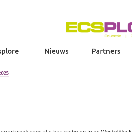
splore
Nieuws
Partners
2025
 sportweek voor alle basisscholen in de Westelijke 