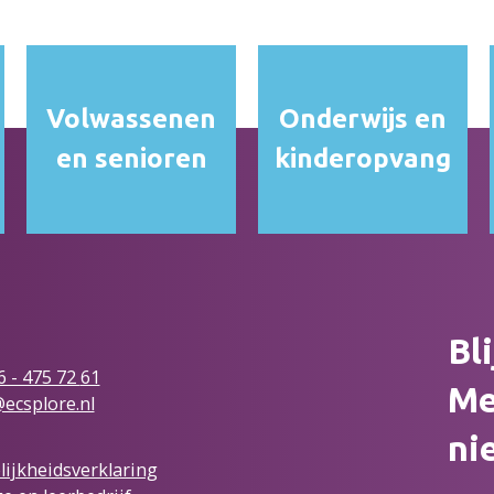
Volwassenen
Onderwijs en
en senioren
kinderopvang
Bl
6 - 475 72
61
Me
ecsplore.nl
ni
ijkheidsverklaring