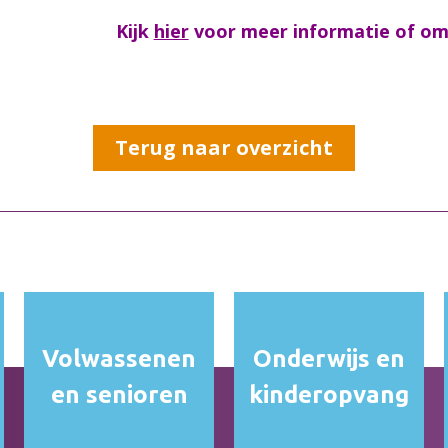
Kijk
hier
voor meer informatie of om u
Terug naar overzicht
Volwassenen
Onderwijs en
en senioren
kinderopvang