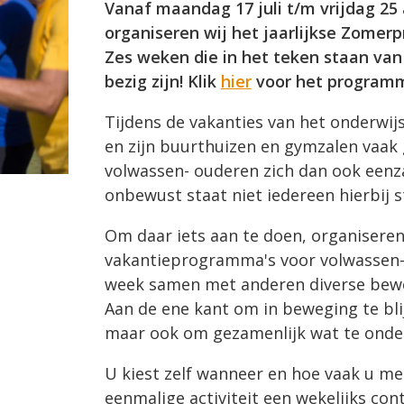
Vanaf maandag 17 juli t/m vrijdag 25
organiseren wij het jaarlijkse Zome
Zes weken die in het teken staan va
bezig zijn! Klik
hier
voor het programm
Tijdens de vakanties van het onderwijs 
en zijn buurthuizen en gymzalen vaak g
volwassen- ouderen zich dan ook eenza
onbewust staat niet iedereen hierbij st
Om daar iets aan te doen, organiseren
vakantieprogramma's voor volwassen- 
week samen met anderen diverse beweeg
Aan de ene kant om in beweging te bli
maar ook om gezamenlijk wat te ond
U kiest zelf wanneer en hoe vaak u m
eenmalige activiteit een wekelijks co