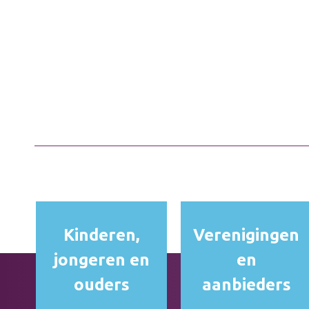
Kinderen,
Verenigingen
jongeren en
en
ouders
aanbieders