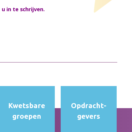
 in te schrijven.
Kwetsbare
Opdracht­
groepen
gevers