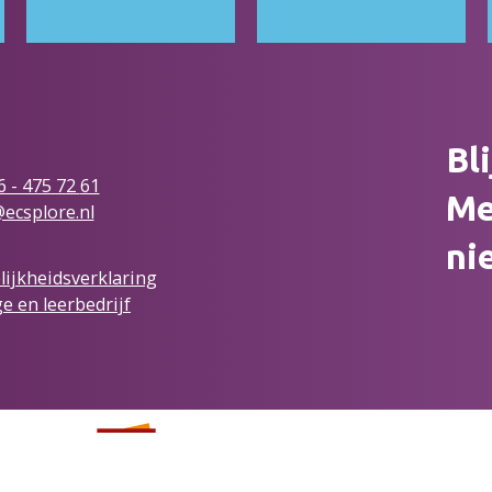
Bl
6 - 475 72
61
Me
ecsplore.nl
ni
ijkheidsverklaring
e en leerbedrijf