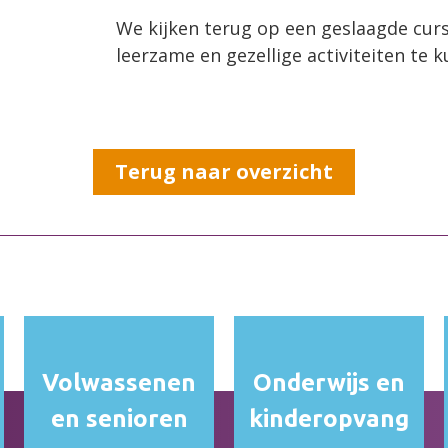
We kijken terug op een geslaagde cur
leerzame en gezellige activiteiten te 
Terug naar overzicht
Volwassenen
Onderwijs en
en senioren
kinderopvang