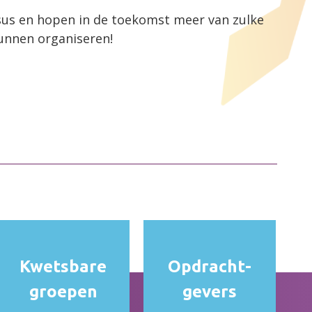
sus en hopen in de toekomst meer van zulke
kunnen organiseren!
Kwetsbare
Opdracht­
groepen
gevers