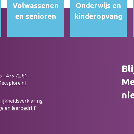
Volwassenen
Onderwijs en
en senioren
kinderopvang
Bl
6 - 475 72
61
Me
ecsplore.nl
ni
ijkheidsverklaring
e en leerbedrijf