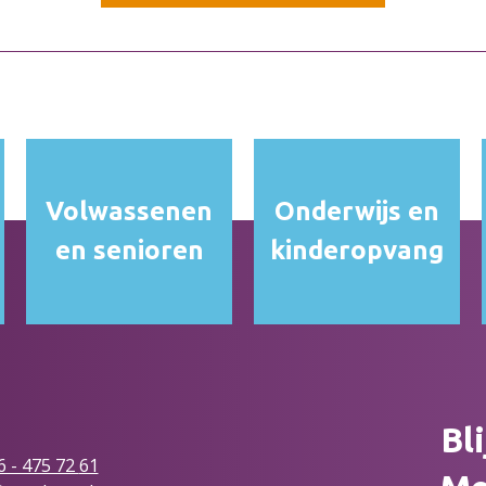
Volwassenen
Onderwijs en
en senioren
kinderopvang
Bl
6 - 475 72
61