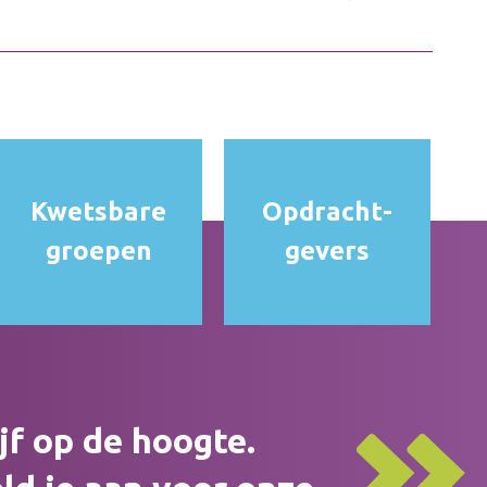
Kwetsbare
Opdracht­
groepen
gevers
ijf op de hoogte.