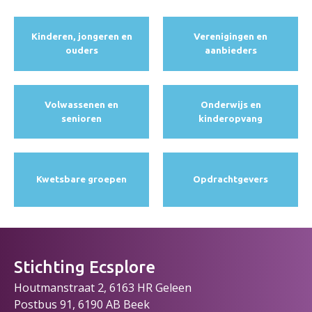
Kinderen, jongeren en
Verenigingen en
ouders
aanbieders
Volwassenen en
Onderwijs en
senioren
kinderopvang
Kwetsbare groepen
Opdracht­gevers
Stichting Ecsplore
Houtmanstraat 2, 6163 HR Geleen
Postbus 91, 6190 AB Beek