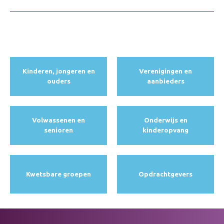
Kinderen, jongeren en
Verenigingen en
ouders
aanbieders
Volwassenen en
Onderwijs en
senioren
kinderopvang
Kwetsbare groepen
Opdracht­gevers