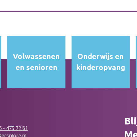
Volwassenen
Onderwijs en
en senioren
kinderopvang
Bl
6 - 475 72
61
Me
ecsplore.nl