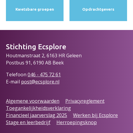
Kwetsbare groepen
Opdracht­gevers
Stichting Ecsplore
Houtmanstraat 2, 6163 HR Geleen
Postbus 91, 6190 AB Beek
Telefoon
046 - 475 72
61
E-mail
post@ecsplore.nl
Algemene voorwaarden
Privacyreglement
Toegankelijkheidsverklaring
Financieel jaarverslag 2025
Werken bij Ecsplore
Stage en leerbedrijf
Herroepingsknop