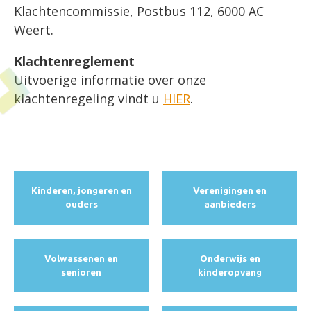
Klachtencommissie, Postbus 112, 6000 AC
Weert.
Klachtenreglement
Uitvoerige informatie over onze
klachtenregeling vindt u
HIER
.
Kinderen, jongeren en
Verenigingen en
ouders
aanbieders
Volwassenen en
Onderwijs en
senioren
kinderopvang