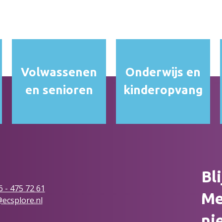
Volwassenen
Onderwijs en
en senioren
kinderopvang
Bl
6 - 475 72
61
Me
ecsplore.nl
ni