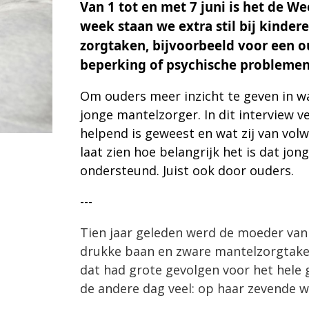
Van
1 tot en met 7 juni
is het de
Wee
week staan we extra stil bij kinder
zorgtaken, bijvoorbeeld voor een ou
beperking of psychische probleme
Om ouders meer inzicht te geven in wa
jonge mantelzorger. In dit interview ve
helpend is geweest en wat zij van vol
laat zien hoe belangrijk het is dat jo
ondersteund. Juist ook door ouders.
---
Tien jaar geleden werd de moeder van 
drukke baan en zware mantelzorgtaken e
dat had grote gevolgen voor het hele 
de andere dag veel: op haar zevende w