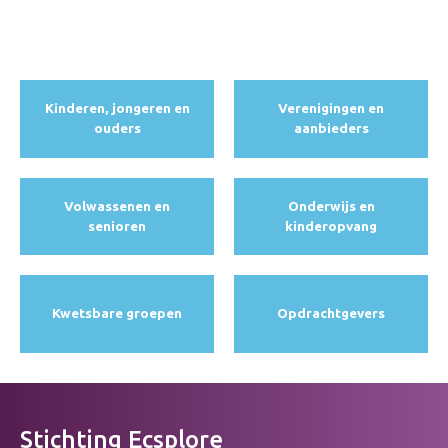
Kinderen, jongeren en
Verenigingen en
ouders
aanbieders
Volwassenen en
Onderwijs en
senioren
kinderopvang
Kwetsbare groepen
Opdracht­gevers
Stichting Ecsplore