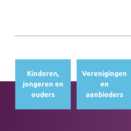
Kinderen,
Verenigingen
jongeren en
en
ouders
aanbieders