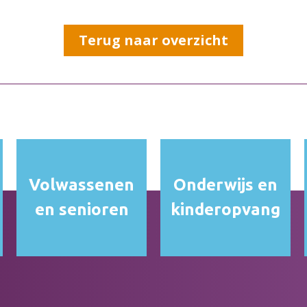
Terug naar overzicht
Volwassenen
Onderwijs en
en senioren
kinderopvang