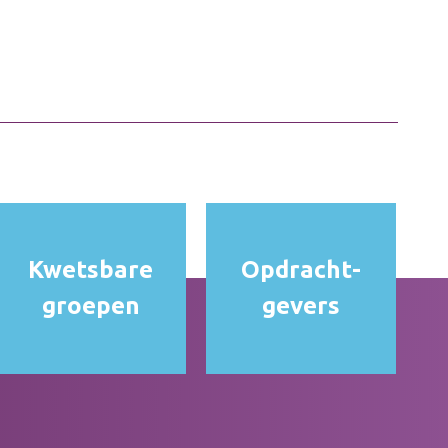
Kwetsbare
Opdracht­
groepen
gevers